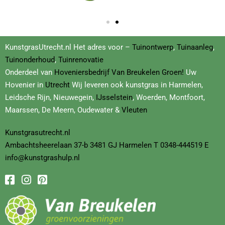
KunstgrasUtrecht.nl Het adres voor –
Tuinontwerp
,
Tuinaanleg
,
Tuinonderhoud
,
Tuinrenovatie
Onderdeel van
Hoveniersbedrijf
Van Breukelen Groen!
Uw
Hovenier in
Utrecht
Wij leveren ook kunstgras in Harmelen,
Leidsche Rijn, Nieuwegein,
IJsselstein
, Woerden, Montfoort,
Maarssen, De Meern, Oudewater &
Vleuten
Kunstgrasutrecht.nl
Ambachtsheerelaan
37-b
3481 GJ Harmelen T
0348-444519
E
info@kunstgrashulp.nl