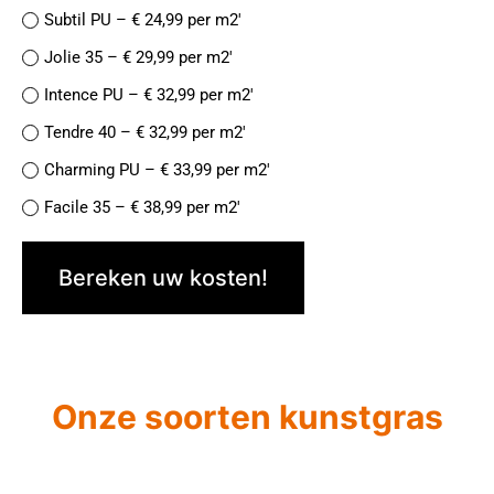
Subtil PU – € 24,99 per m2′
Jolie 35 – € 29,99 per m2′
Intence PU – € 32,99 per m2′
Tendre 40 – € 32,99 per m2′
Charming PU – € 33,99 per m2′
Facile 35 – € 38,99 per m2′
Finesse de Luxe PU – € 38,99 per m2′
Bereken uw kosten!
Naturelle 42- € 37,99 per m2′
Jolie 45 PU – € 39,99 per m2′
Facile 45 – € 44,99 per m2′
Recycle 40 – € 44,99 per m2′
Onze soorten kunstgras
Magnifique 52 – €49,99 per m2′
Meilleur 50 – €52,99 per m2′