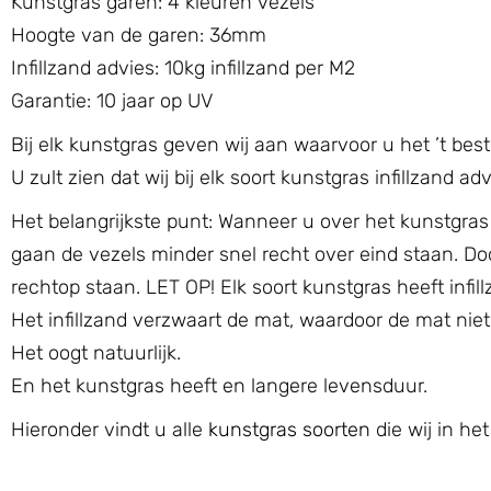
Kunstgras garen: 4 kleuren vezels
Hoogte van de garen: 36mm
Infillzand advies: 10kg infillzand per M2
Garantie: 10 jaar op UV
Bij elk kunstgras geven wij aan waarvoor u het ’t bes
U zult zien dat wij bij elk soort kunstgras infillzand a
Het belangrijkste punt: Wanneer u over het kunstgras l
gaan de vezels minder snel recht over eind staan. Door
rechtop staan. LET OP! Elk soort kunstgras heeft infil
Het infillzand verzwaart de mat, waardoor de mat niet
Het oogt natuurlijk.
En het kunstgras heeft en langere levensduur.
Hieronder vindt u alle
kunstgras soorten
die wij in he