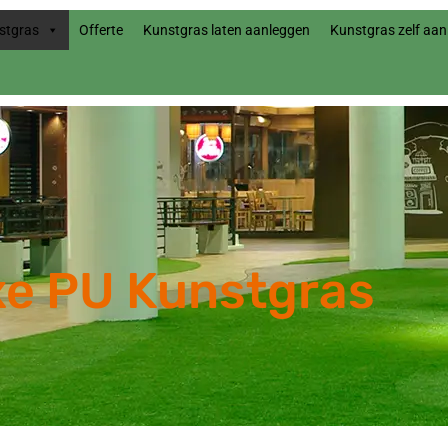
stgras
Offerte
Kunstgras laten aanleggen
Kunstgras zelf aa
xe PU Kunstgras