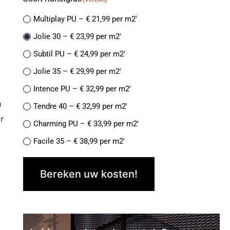
Multiplay PU – € 21,99 per m2′
Jolie 30 – € 23,99 per m2′
Subtil PU – € 24,99 per m2′
Jolie 35 – € 29,99 per m2′
Intence PU – € 32,99 per m2′
n
Tendre 40 – € 32,99 per m2′
r
Charming PU – € 33,99 per m2′
Facile 35 – € 38,99 per m2′
Finesse de Luxe PU – € 38,99 per m2′
Bereken uw kosten!
Naturelle 42- € 37,99 per m2′
Jolie 45 PU – € 39,99 per m2′
Facile 45 – € 44,99 per m2′
Recycle 40 – € 44,99 per m2′