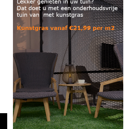
Magnifique 52 – €49,99 per m2′
Meilleur 50 – €52,99 per m2′