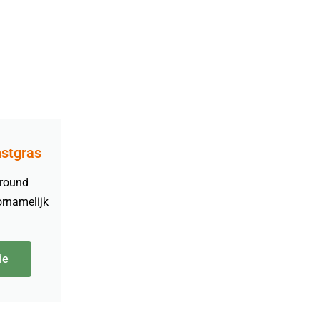
nstgras
lround
ornamelijk
ie