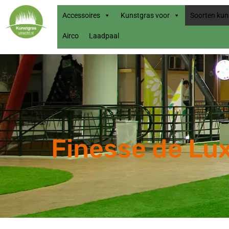
Accessoires
Kunstgras voor
Soorten kun
Airco
Laadpaal
Finesse de Lu