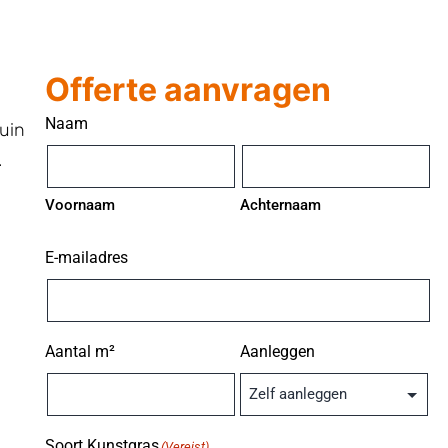
Offerte aanvragen
Naam
uin
.
Voornaam
Achternaam
E-mailadres
Aantal m²
Aanleggen
Soort Kunstgras
(Vereist)