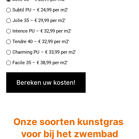
Subtil PU – € 24,99 per m2′
Jolie 35 – € 29,99 per m2′
Intence PU – € 32,99 per m2′
Tendre 40 – € 32,99 per m2′
Charming PU – € 33,99 per m2′
Facile 35 – € 38,99 per m2′
Finesse de Luxe PU – € 38,99 per m2′
Bereken uw kosten!
Naturelle 42- € 37,99 per m2′
Jolie 45 PU – € 39,99 per m2′
Facile 45 – € 44,99 per m2′
Recycle 40 – € 44,99 per m2′
Onze soorten kunstgras
Magnifique 52 – €49,99 per m2′
voor bij het zwembad
Meilleur 50 – €52,99 per m2′