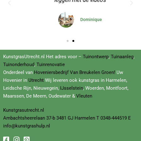
Dominique
KunstgrasUtrecht.nl Het adres voor –
Tuinontwerp
,
Tuinaanleg
,
Tuinonderhoud
,
Tuinrenovatie
Onderdeel van
Hoveniersbedrijf
Van Breukelen Groen!
Uw
Hovenier in
Utrecht
Wij leveren ook kunstgras in Harmelen,
Leidsche Rijn, Nieuwegein,
IJsselstein
, Woerden, Montfoort,
Maarssen, De Meern, Oudewater &
Vleuten
Kunstgrasutrecht.nl
Ambachtsheerelaan
37-b
3481 GJ Harmelen T
0348-444519
E
info@kunstgrashulp.nl