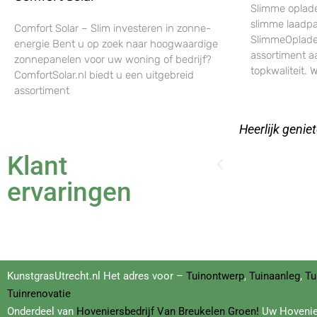
Slimme oplade
slimme laadpa
Comfort Solar – Slim investeren in zonne-
SlimmeOplader
energie Bent u op zoek naar hoogwaardige
assortiment a
zonnepanelen voor uw woning of bedrijf?
topkwaliteit. W
ComfortSolar.nl biedt u een uitgebreid
assortiment
aan Marcel voor het aanleggen ervan!​
Een stuk kuns
Klant
ervaringen
KunstgrasUtrecht.nl Het adres voor –
Tuinontwerp
,
Tuinaanleg
,
Tu
Tuinrenovatie
Onderdeel van
Hoveniersbedrijf
Van Breukelen Groen!
Uw Hovenie