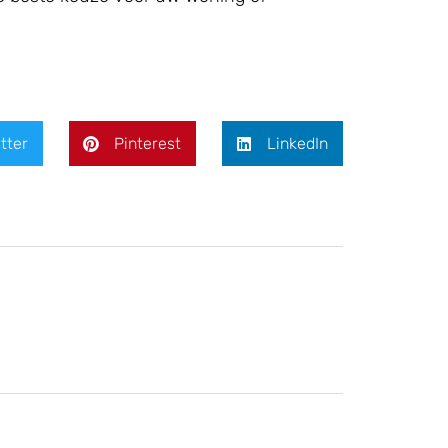
tter
Pinterest
LinkedIn