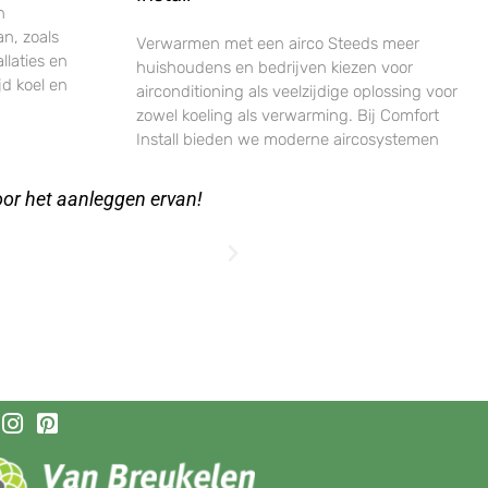
n
an, zoals
Verwarmen met een airco Steeds meer
llaties en
huishoudens en bedrijven kiezen voor
jd koel en
airconditioning als veelzijdige oplossing voor
zowel koeling als verwarming. Bij Comfort
Install bieden we moderne aircosystemen
lijk aan te leggen met de
Heerlijk genieten in me o