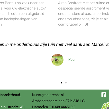
rs Bent u op zoek naar een
Airco Contract Met het ruime e
al voor uw elektrische auto?
gespecialiseerde assortiment v
s.nl biedt u een uitgebreid
onder andere airco’s, airco-insta
an laadoplossingen van
onderhoudsservice, zit je er alti
ij
comfortabel bij. Of
tgras besteld voor onze relaxruimte op kantoor, erg makke
video's
Dominique
inonderhoud
,
Kunstgrasutrecht.nl
Ambachtsheerelaan
37-b
3481 GJ
r in
Utrecht
Wij
Harmelen T
0348-444519
E