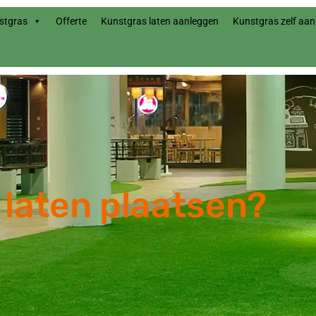
stgras
Offerte
Kunstgras laten aanleggen
Kunstgras zelf aa
laten plaatsen?