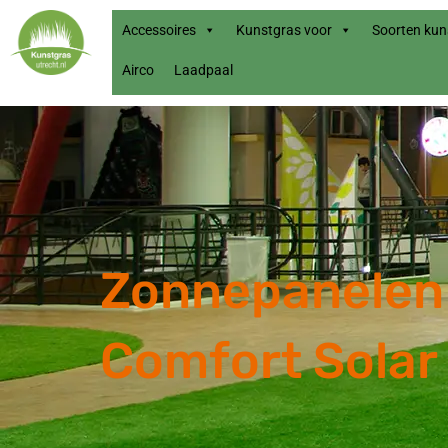
Accessoires
Kunstgras voor
Soorten kun
Airco
Laadpaal
Zonnepanelen 
Comfort Solar