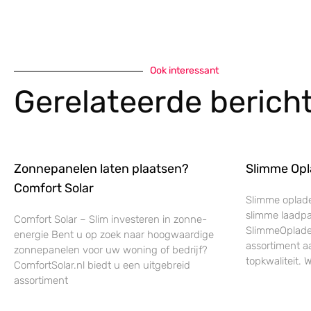
Ook interessant
Gerelateerde berich
Zonnepanelen laten plaatsen?
Slimme Opl
Comfort Solar
Slimme oplade
slimme laadpa
Comfort Solar – Slim investeren in zonne-
SlimmeOplader
energie Bent u op zoek naar hoogwaardige
assortiment a
zonnepanelen voor uw woning of bedrijf?
topkwaliteit. W
ComfortSolar.nl biedt u een uitgebreid
assortiment