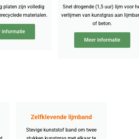
 platen zijn volledig
Snel drogende (1,5 uur) lijm voor h
recyclede materialen.
verlijmen van kunstgras aan lijmba
of beton.
 informatie
Meer informatie
Zelfklevende lijmband
Stevige kunststof band om twee
nt
stukken kunstgras met elkaar te