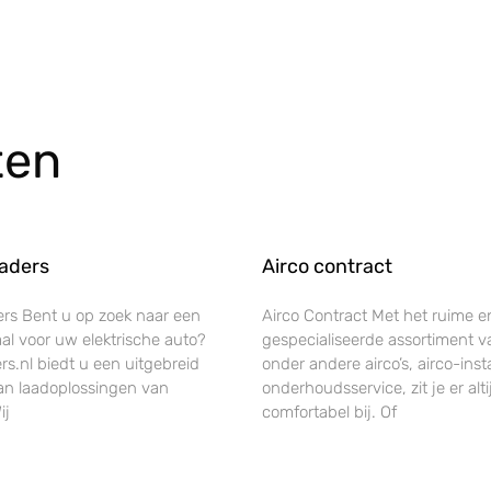
ten
aders
Airco contract
rs Bent u op zoek naar een
Airco Contract Met het ruime e
al voor uw elektrische auto?
gespecialiseerde assortiment v
s.nl biedt u een uitgebreid
onder andere airco’s, airco-insta
an laadoplossingen van
onderhoudsservice, zit je er alti
ij
comfortabel bij. Of