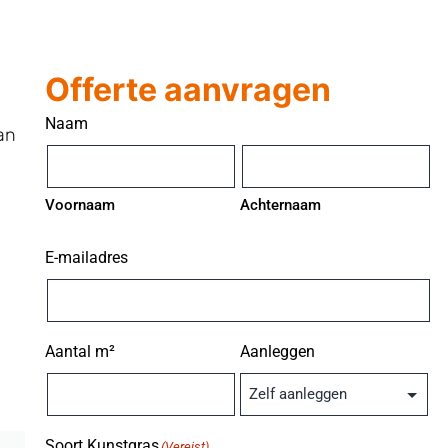
Offerte aanvragen
Naam
an
Voornaam
Achternaam
E-mailadres
Aantal m²
Aanleggen
Soort Kunstgras
(Vereist)