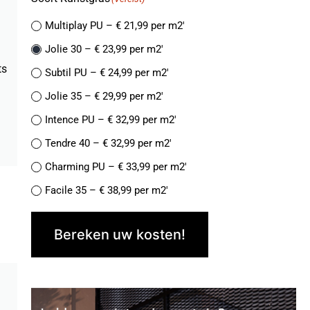
Multiplay PU – € 21,99 per m2′
Jolie 30 – € 23,99 per m2′
ts
Subtil PU – € 24,99 per m2′
Jolie 35 – € 29,99 per m2′
Intence PU – € 32,99 per m2′
Tendre 40 – € 32,99 per m2′
Charming PU – € 33,99 per m2′
Facile 35 – € 38,99 per m2′
Finesse de Luxe PU – € 38,99 per m2′
Bereken uw kosten!
Naturelle 42- € 37,99 per m2′
Jolie 45 PU – € 39,99 per m2′
Facile 45 – € 44,99 per m2′
Recycle 40 – € 44,99 per m2′