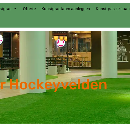
stgras
Offerte
Kunstgras laten aanleggen
Kunstgras zelf aa
r Hockeyvelden