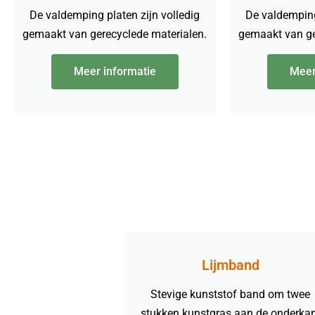
De valdemping platen zijn volledig
De valdemping
gemaakt van gerecyclede materialen.
gemaakt van ge
Meer informatie
Meer
Lijmband
Stevige kunststof band om twee
stukken kunstgras aan de onderka