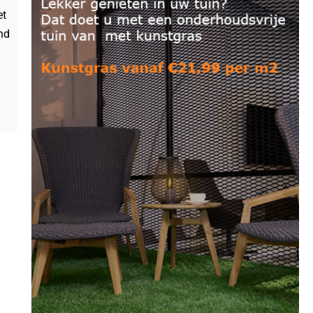
et
Magnifique 52 – €49,99 per m2′
nd
Meilleur 50 – €52,99 per m2′