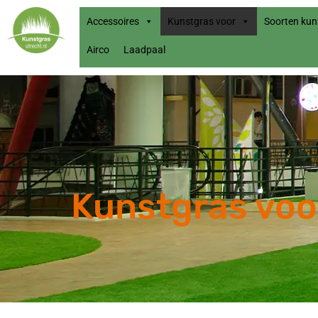
Accessoires
Kunstgras voor
Soorten kun
Airco
Laadpaal
Kunstgras voo