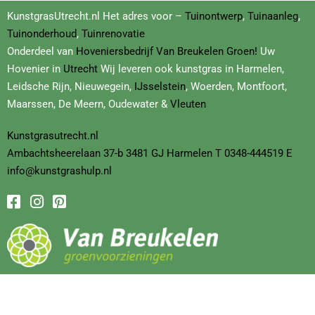
KunstgrasUtrecht.nl Het adres voor –
Tuinontwerp
,
Tuinaanleg
,
Tuinonderhoud
,
Tuinrenovatie
Onderdeel van
Hoveniersbedrijf
Van Breukelen Groen!
Uw
Hovenier in
Utrecht
Wij leveren ook kunstgras in Harmelen,
Leidsche Rijn, Nieuwegein,
IJsselstein
, Woerden, Montfoort,
Maarssen, De Meern, Oudewater &
Vleuten
Kunstgrasutrecht.nl
Ambachtsheerelaan
37-b
3481 GJ Harmelen T
0348-444519
E
info@kunstgrashulp.nl
Stap
1