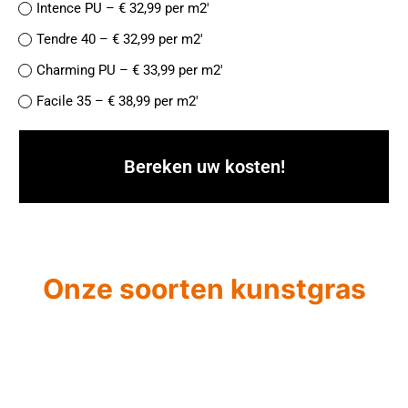
Intence PU – € 32,99 per m2′
Tendre 40 – € 32,99 per m2′
Charming PU – € 33,99 per m2′
Facile 35 – € 38,99 per m2′
Finesse de Luxe PU – € 38,99 per m2′
Naturelle 42- € 37,99 per m2′
Jolie 45 PU – € 39,99 per m2′
Facile 45 – € 44,99 per m2′
Recycle 40 – € 44,99 per m2′
Onze soorten kunstgras
Magnifique 52 – €49,99 per m2′
Meilleur 50 – €52,99 per m2′