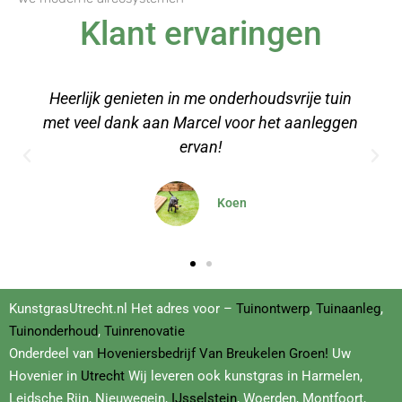
Klant ervaringen
tuin
Een stuk kunstgras besteld voor onze
ggen
relaxruimte op kantoor, erg makkelijk aan te
leggen met de video's
Dominique
KunstgrasUtrecht.nl Het adres voor –
Tuinontwerp
,
Tuinaanleg
,
Tuinonderhoud
,
Tuinrenovatie
Onderdeel van
Hoveniersbedrijf
Van Breukelen Groen!
Uw
Hovenier in
Utrecht
Wij leveren ook kunstgras in Harmelen,
Leidsche Rijn, Nieuwegein,
IJsselstein
, Woerden, Montfoort,