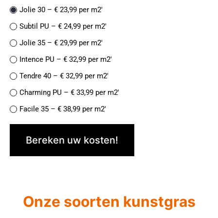
Jolie 30 – € 23,99 per m2′
Subtil PU – € 24,99 per m2′
Jolie 35 – € 29,99 per m2′
Intence PU – € 32,99 per m2′
Tendre 40 – € 32,99 per m2′
Charming PU – € 33,99 per m2′
Facile 35 – € 38,99 per m2′
Finesse de Luxe PU – € 38,99 per m2′
Bereken uw kosten!
Naturelle 42- € 37,99 per m2′
Jolie 45 PU – € 39,99 per m2′
Facile 45 – € 44,99 per m2′
Recycle 40 – € 44,99 per m2′
Onze soorten kunstgras
Magnifique 52 – €49,99 per m2′