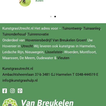
Dominique
KunstgrasUtrecht.nl Het adres voor –
Tuinontwerp
,
Tuinaanleg
,
Tuinonderhoud
,
Tuinrenovatie
Onderdeel van
Hoveniersbedrijf
Van Breukelen Groen!
Uw
Hovenier in
Utrecht
Wij leveren ook kunstgras in Harmelen,
Leidsche Rijn, Nieuwegein,
IJsselstein
, Woerden, Montfoort,
Maarssen, De Meern, Oudewater &
Vleuten
Kunstgrasutrecht.nl
Ambachtsheerelaan
37-b
3481 GJ Harmelen T
0348-444519
E
info@kunstgrashulp.nl