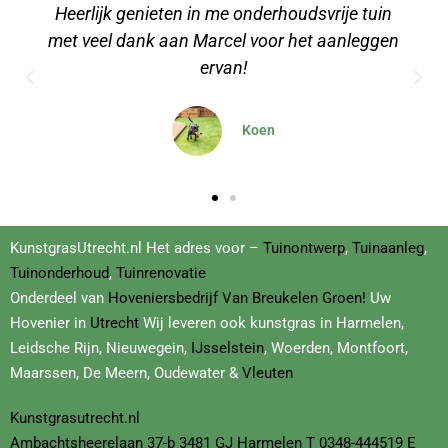
vrije tuin
Een stuk kunstgras besteld voor o
 aanleggen
relaxruimte op kantoor, erg makkelijk 
leggen met de video's
Dominique
KunstgrasUtrecht.nl Het adres voor –
Tuinontwerp
,
Tuinaanleg
,
Tuinonderhoud
,
Tuinrenovatie
Onderdeel van
Hoveniersbedrijf
Van Breukelen Groen!
Uw
Hovenier in
Utrecht
Wij leveren ook kunstgras in Harmelen,
Leidsche Rijn, Nieuwegein,
IJsselstein
, Woerden, Montfoort,
Maarssen, De Meern, Oudewater &
Vleuten
Kunstgrasutrecht.nl
Ambachtsheerelaan
37-b
3481 GJ Harmelen T
0348-444519
E