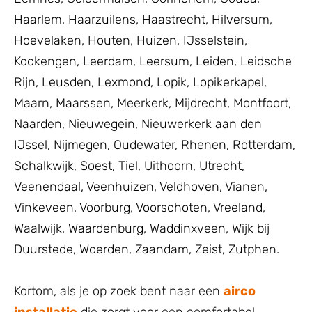
Haarlem
,
Haarzuilens
,
Haastrecht
,
Hilversum
,
Hoevelaken
,
Houten
,
Huizen
,
IJsselstein
,
Kockengen
,
Leerdam
,
Leersum
,
Leiden
,
Leidsche
Rijn
,
Leusden
,
Lexmond
,
Lopik
,
Lopikerkapel
,
Maarn
,
Maarssen
,
Meerkerk
,
Mijdrecht
,
Montfoort
,
Naarden
,
Nieuwegein
,
Nieuwerkerk aan den
IJssel
,
Nijmegen
,
Oudewater
,
Rhenen
,
Rotterdam
,
Schalkwijk
,
Soest
,
Tiel
,
Uithoorn
,
Utrecht
,
Veenendaal
,
Veenhuizen
,
Veldhoven
,
Vianen
,
Vinkeveen
,
Voorburg
,
Voorschoten
,
Vreeland
,
Waalwijk
,
Waardenburg
,
Waddinxveen
,
Wijk bij
Duurstede
,
Woerden
,
Zaandam
,
Zeist
,
Zutphen
.
Kortom, als je op zoek bent naar een
airco
installatie
die zorgt voor een comfortabel