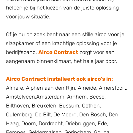
helpen je bij het kiezen van de juiste oplossing
voor jouw situatie.
Of je nu op zoek bent naar een stille airco voor je
slaapkamer of een krachtige oplossing voor je
bedrijfspand:
Airco Contract
zorgt voor een
aangenaam binnenklimaat, het hele jaar door.
Airco Contract
installeert ook airco’s in:
Almere
,
Alphen aan den Rijn
,
Ameide
,
Amersfoort
,
Amstelveen
,
Amsterdam
,
Arnhem
,
Beesd
,
Bilthoven
,
Breukelen
,
Bussum
,
Cothen
,
Culemborg
,
De Bilt
,
De Meern
,
Den Bosch
,
Den
Haag
,
Doorn
,
Dordrecht
,
Driebruggen
,
Ede
,
Eemnes
,
Geldermalsen
,
Gorinchem
,
Gouda
,