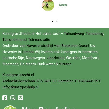
Dominique
KunstgrasUtrecht.nl Het adres voor –
Tuinontwerp
,
Tuinaanleg
,
Tuinonderhoud
,
Tuinrenovatie
Onderdeel van
Hoveniersbedrijf
Van Breukelen Groen!
Uw
Hovenier in
Utrecht
Wij leveren ook kunstgras in Harmelen,
Leidsche Rijn, Nieuwegein,
IJsselstein
, Woerden, Montfoort,
Maarssen, De Meern, Oudewater &
Vleuten
Kunstgrasutrecht.nl
Ambachtsheerelaan
37-b
3481 GJ Harmelen T
0348-444519
E
info@kunstgrashulp.nl