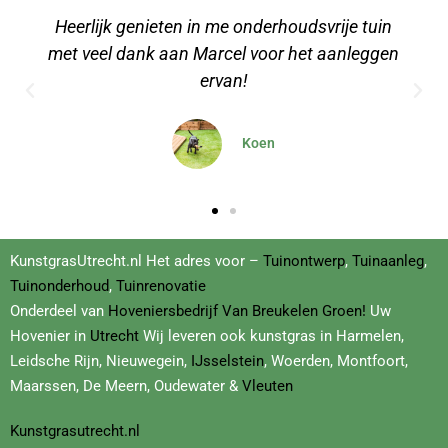
Heerlijk genieten in me onderhoudsvrije tuin
met veel dank aan Marcel voor het aanleggen
ervan!​
Koen
KunstgrasUtrecht.nl Het adres voor –
Tuinontwerp
,
Tuinaanleg
,
Tuinonderhoud
,
Tuinrenovatie
Onderdeel van
Hoveniersbedrijf
Van Breukelen Groen!
Uw
Hovenier in
Utrecht
Wij leveren ook kunstgras in Harmelen,
Leidsche Rijn, Nieuwegein,
IJsselstein
, Woerden, Montfoort,
Maarssen, De Meern, Oudewater &
Vleuten
Kunstgrasutrecht.nl