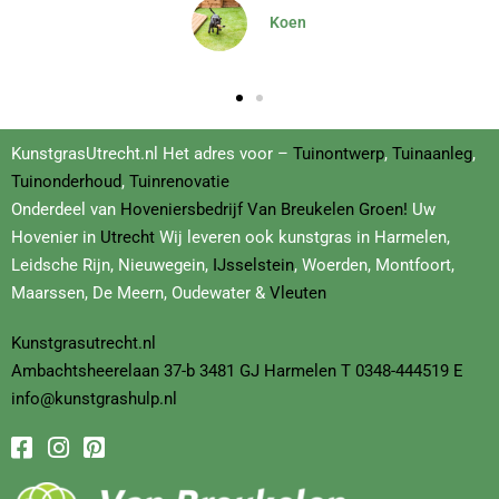
en
Dominique
KunstgrasUtrecht.nl Het adres voor –
Tuinontwerp
,
Tuinaanleg
,
Tuinonderhoud
,
Tuinrenovatie
Onderdeel van
Hoveniersbedrijf
Van Breukelen Groen!
Uw
Hovenier in
Utrecht
Wij leveren ook kunstgras in Harmelen,
Leidsche Rijn, Nieuwegein,
IJsselstein
, Woerden, Montfoort,
Maarssen, De Meern, Oudewater &
Vleuten
Kunstgrasutrecht.nl
Ambachtsheerelaan
37-b
3481 GJ Harmelen T
0348-444519
E
info@kunstgrashulp.nl