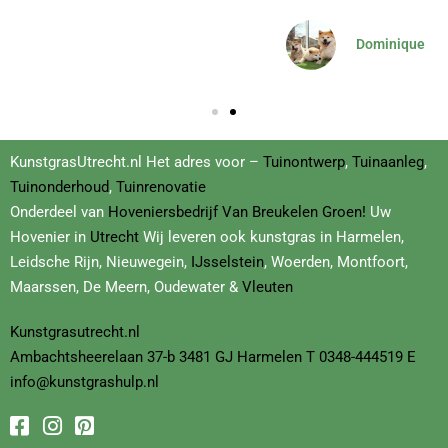
Dominique
KunstgrasUtrecht.nl Het adres voor –
Tuinontwerp
,
Tuinaanleg
,
Tuinonderhoud
,
Tuinrenovatie
Onderdeel van
Hoveniersbedrijf
Van Breukelen Groen!
Uw
Hovenier in
Utrecht
Wij leveren ook kunstgras in Harmelen,
Leidsche Rijn, Nieuwegein,
IJsselstein
, Woerden, Montfoort,
Maarssen, De Meern, Oudewater &
Vleuten
Kunstgrasutrecht.nl
Ambachtsheerelaan
37-b
3481 GJ Harmelen T
0348-444519
E
info@kunstgrashulp.nl